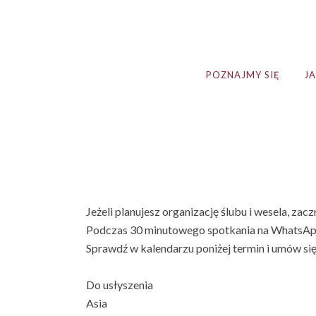
POZNAJMY SIĘ
J
Jeżeli planujesz organizację ślubu i wesela, zac
Podczas 30 minutowego spotkania na WhatsApp
Sprawdź w kalendarzu poniżej termin i umów si
Do usłyszenia
Asia