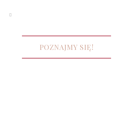
POZNAJMY SIĘ!
Miło mi Cię poznać!
Mam na imię Asia i jestem wedding
plannerką. Moim zadaniem jest zdjąć z
Twoich ramion ciężar przygotowań