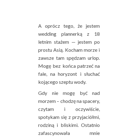
Asia – Twoja weddig plannerka
A oprócz tego, że jestem
wedding plannerką z 18
letnim stażem — jestem po
prostu Asią. Kocham morze i
zawsze tam spędzam urlop.
Mogę bez końca patrzeć na
fale, na horyzont i słuchać
kojącego szeptu wody.
Gdy nie mogę być nad
morzem – chodzę na spacery,
czytam i oczywiście,
spotykam się z przyjaciółmi,
rodziną i bliskimi. Ostatnio
zafascynowała mnie