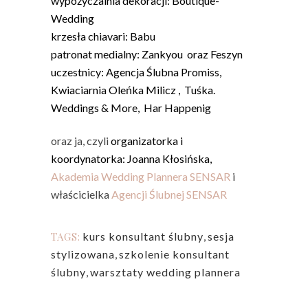
wypożyczalnia dekoracji:
Boutique-
Wedding
krzesła chiavari:
Babu
patronat medialny:
Zankyou
oraz
Feszyn
uczestnicy:
Agencja Ślubna Promiss
,
Kwiaciarnia Oleńka Milicz
, Tuśka.
Weddings & More, Har Happenig
oraz ja, czyli
organizatorka i
koordynatorka: Joanna Kłosińska,
Akademia Wedding Plannera SENSAR
i
właścicielka
Agencji Ślubnej SENSAR
TAGS:
kurs konsultant ślubny
,
sesja
stylizowana
,
szkolenie konsultant
ślubny
,
warsztaty wedding plannera