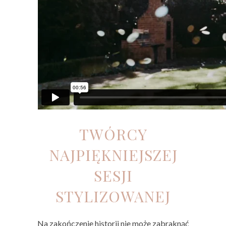
TWÓRCY
NAJPIĘKNIEJSZEJ
SESJI
STYLIZOWANEJ
Na zakończenie historii nie może zabraknąć